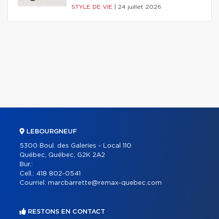
STYLE DE VIE
|
24 juillet 2026
LEBOURGNEUF
5300 Boul. des Galeries - Local 110
Québec, Québec, G2K 2A2
Bur.:
Cell.:
418 802-0541
Courriel:
marcbarrette@remax-quebec.com
RESTONS EN CONTACT