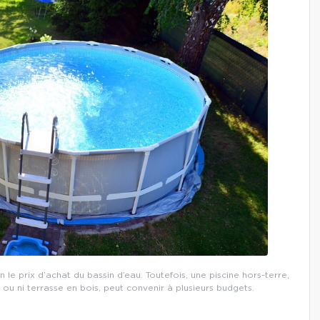
n le prix d’achat du bassin d’eau. Toutefois, une piscine hors-terre,
u ni terrasse en bois, peut convenir à plusieurs budgets.