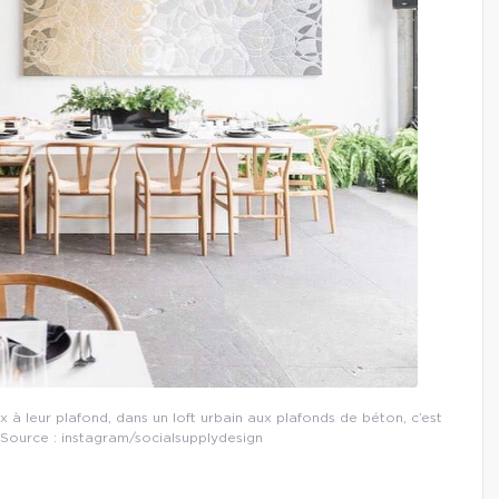
à leur plafond, dans un loft urbain aux plafonds de béton, c’est
 Source : instagram/socialsupplydesign