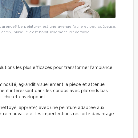
arence? Le peinturer est une avenue facile et peu coûteuse.
n choix, puisque c’est habituellement irréversible.
lutions les plus efficaces pour transformer l’ambiance
uminosité, agrandit visuellement la pièce et atténue
rement intéressant dans les condos avec plafonds bas.
t chic et enveloppant.
(nettoyé, apprêté) avec une peinture adaptée aux
être mauvaise et les imperfections ressortir davantage.