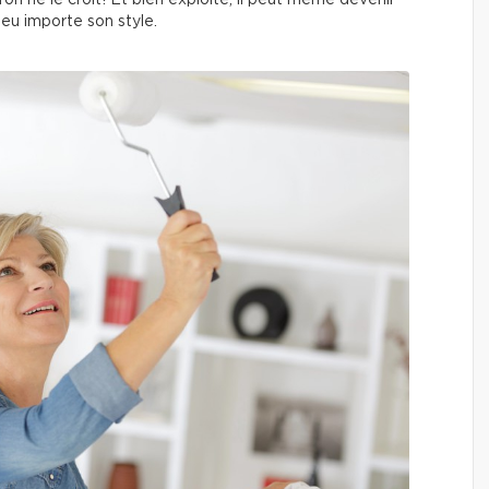
on ne le croit! Et bien exploité, il peut même devenir
peu importe son style.