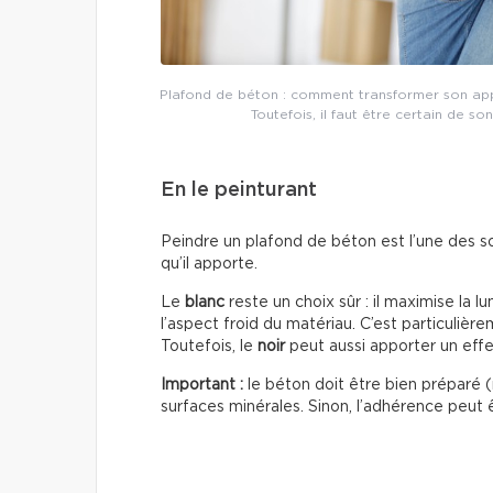
Plafond de béton : comment transformer son app
Toutefois, il faut être certain de so
En le peinturant
Peindre un plafond de béton est l’une des so
qu’il apporte.
Le
blanc
reste un choix sûr : il maximise la l
l’aspect froid du matériau. C’est particuliè
Toutefois, le
noir
peut aussi apporter un effe
Important :
le béton doit être bien préparé 
surfaces minérales. Sinon, l’adhérence peut 