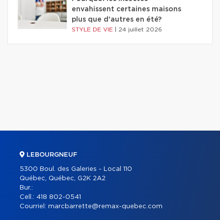
envahissent certaines maisons
plus que d'autres en été?
STYLE DE VIE
|
24 juillet 2026
LEBOURGNEUF
5300 Boul. des Galeries - Local 110
Québec, Québec, G2K 2A2
Bur.:
Cell.:
418 802-0541
Courriel:
marcbarrette@remax-quebec.com