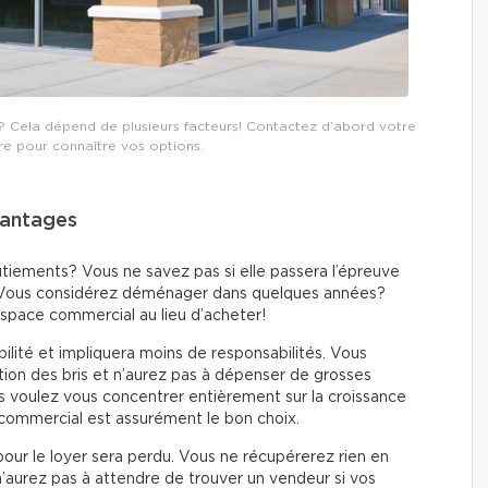
? Cela dépend de plusieurs facteurs! Contactez d’abord votre
ière pour connaître vos options.
vantages
utiements? Vous ne savez pas si elle passera l’épreuve
s? Vous considérez déménager dans quelques années?
espace commercial au lieu d’acheter!
xibilité et impliquera moins de responsabilités. Vous
tion des bris et n’aurez pas à dépenser de grosses
s voulez vous concentrer entièrement sur la croissance
e commercial est assurément le bon choix.
pour le loyer sera perdu. Vous ne récupérerez rien en
n’aurez pas à attendre de trouver un vendeur si vos